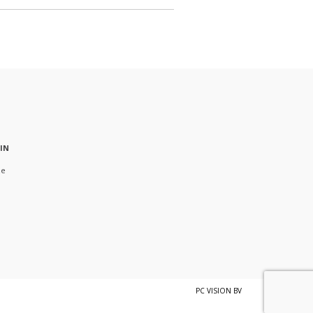
 IN
ze
PC VISION BV