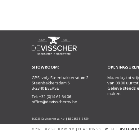
SHOWROOM:
OPENINGSUREN
GPS: volg Steenbakkersdam 2
Maandag tot vrij
Steenbakkersdam 5
van 08.00 uur tot
B-2340 BEERSE
Gelieve steeds 
maken.
Tel:
+32 (0)14 61 64 06
office@devisschernv.be
© 2026 Devisscher W. n.v. | BE 0455 816 559
© 2026 DEVISSCHER W. N.V. | BE 455.816.559 |
WEBSITE DISCLAIMER 