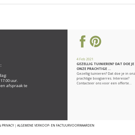
4 Feb 2021
GEZELLIG TUINIEREN? DAT DOE JE
:
ONZE PRACHTIGE …
Gezellig tuinieren? Dat doe je in on
dag:
prachtige boogserres. Interesse?
 17.00 uur.
Contacteer ons voor een offerte…
een afspraak te
& PRIVACY
|
ALGEMENE VERKOOP- EN FACTUURVOORWAARDEN