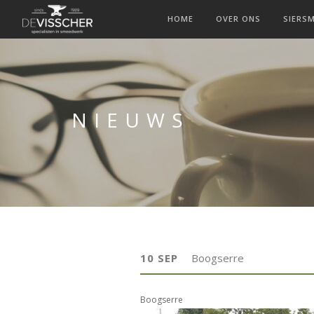
HOME
OVER ONS
SIERS
NIEUWS
10 SEP
Boogserre
Boogserre