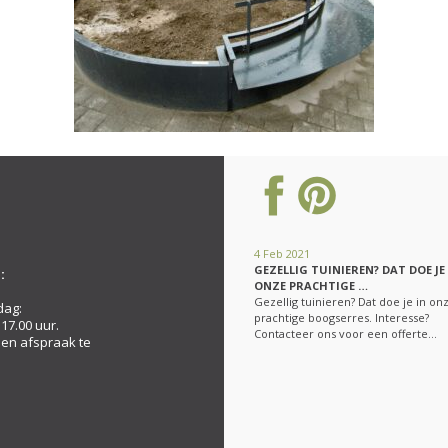
4 Feb 2021
GEZELLIG TUINIEREN? DAT DOE JE
:
ONZE PRACHTIGE …
Gezellig tuinieren? Dat doe je in on
dag:
prachtige boogserres. Interesse?
 17.00 uur.
Contacteer ons voor een offerte…
een afspraak te