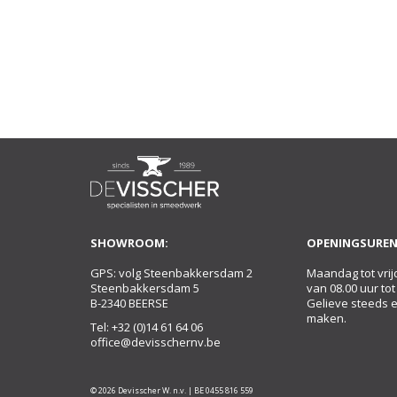
SHOWROOM:
OPENINGSUREN
GPS: volg Steenbakkersdam 2
Maandag tot vrij
Steenbakkersdam 5
van 08.00 uur tot
B-2340 BEERSE
Gelieve steeds 
maken.
Tel:
+32 (0)14 61 64 06
office@devisschernv.be
© 2026 Devisscher W. n.v. | BE 0455 816 559