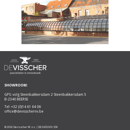
SHOWROOM:
GPS: volg Steenbakkersdam 2 Steenbakkersdam 5
B-2340 BEERSE
Tel:
+32 (0)14 61 64 06
office@devisschernv.be
© 2026 Devisscher W. n.v. | BE 0455 816 559