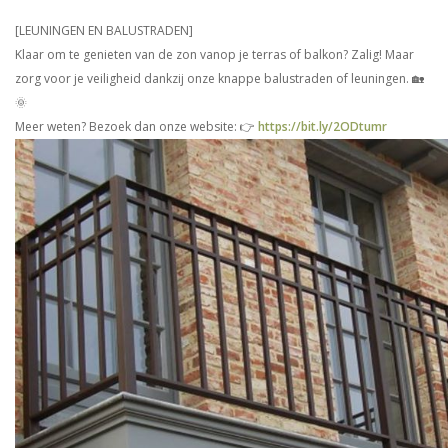
[LEUNINGEN EN BALUSTRADEN]
Klaar om te genieten van de zon vanop je terras of balkon? Zalig! Maar
zorg voor je veiligheid dankzij onze knappe balustraden of leuningen. 🏡
🌞
Meer weten? Bezoek dan onze website: 👉
https://bit.ly/2ODtumr