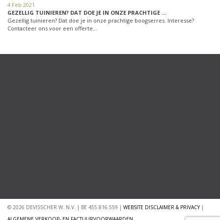
4 Feb 2021
GEZELLIG TUINIEREN? DAT DOE JE IN ONZE PRACHTIGE …
Gezellig tuinieren? Dat doe je in onze prachtige boogserres. Interesse?
Contacteer ons voor een offerte…
© 2026 DEVISSCHER W. N.V. | BE 455.816.559 |
WEBSITE DISCLAIMER & PRIVACY
|
ALGEMENE VERKOOP- EN FACTUURVOORWAARDEN