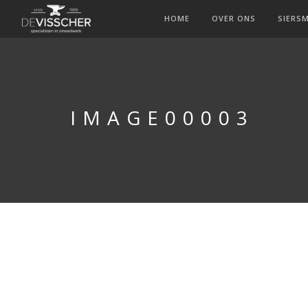
HOME
OVER ONS
SIERS
IMAGE00003