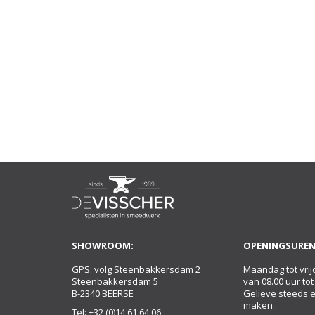
SHOWROOM:
OPENINGSUREN
GPS: volg Steenbakkersdam 2
Maandag tot vrij
Steenbakkersdam 5
van 08.00 uur tot
B-2340 BEERSE
Gelieve steeds 
maken.
Tel:
+32 (0)14 61 64 06