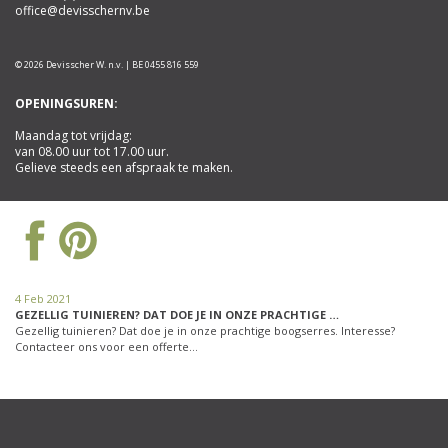
office@devisschernv.be
© 2026 Devisscher W. n.v. | BE 0455 816 559
OPENINGSUREN:
Maandag tot vrijdag:
van 08.00 uur tot 17.00 uur.
Gelieve steeds een afspraak te maken.
4 Feb 2021
GEZELLIG TUINIEREN? DAT DOE JE IN ONZE PRACHTIGE …
Gezellig tuinieren? Dat doe je in onze prachtige boogserres. Interesse?
Contacteer ons voor een offerte…