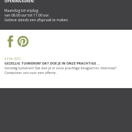
OPENINGSUREN:
Maandag tot vrijdag:
van 08.00 uur tot 17.00 uur.
Gelieve steeds een afspraak te maken.
4 Feb 2021
GEZELLIG TUINIEREN? DAT DOE JE IN ONZE PRACHTIGE …
Gezellig tuinieren? Dat doe je in onze prachtige boogserres. Interesse?
Contacteer ons voor een offerte…