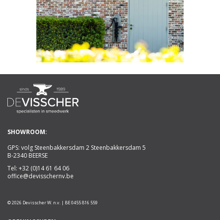
SHOWROOM:
GPS: volg Steenbakkersdam 2 Steenbakkersdam 5
B-2340 BEERSE
Tel:
+32 (0)14 61 64 06
office@devisschernv.be
© 2026 Devisscher W. n.v. | BE 0455 816 559