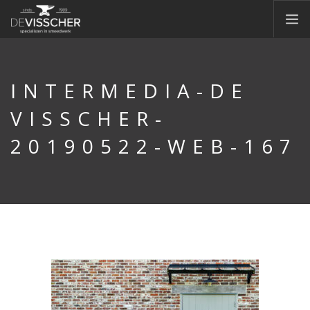
HOME
OVER ONS
INTERMEDIA-DE
SIERSMEEDWERK
VISSCHER-
CONTAINERS
20190522-WEB-167
CONSTRUCTIE
MACHINEPARK
NIEUWS
OFFERTE
VACATURES
CONTACT
DOORZOEK WEBSITE