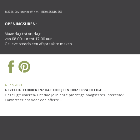
© 2026 Devisscher W. n.v. | BE 0455 816 559
OPENINGSUREN:
Maandag tot vrijdag:
van 08.00 uur tot 17.00 uur.
Gelieve steeds een afspraak te maken.
4 Feb 2021
GEZELLIG TUINIEREN? DAT DOE JE IN ONZE PRACHTIGE …
Gezellig tuinieren? Dat doe je in onze prachtige boogserres. Interesse?
Contacteer ons voor een offerte…