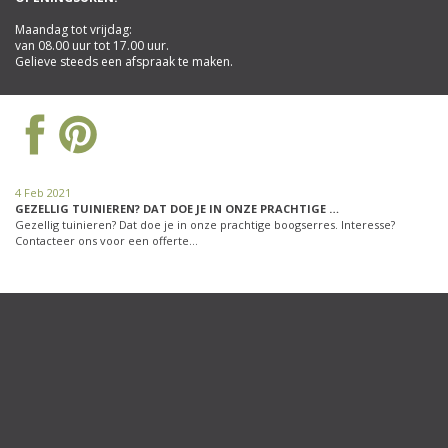
Maandag tot vrijdag:
van 08.00 uur tot 17.00 uur.
Gelieve steeds een afspraak te maken.
4 Feb 2021
GEZELLIG TUINIEREN? DAT DOE JE IN ONZE PRACHTIGE …
Gezellig tuinieren? Dat doe je in onze prachtige boogserres. Interesse?
Contacteer ons voor een offerte…