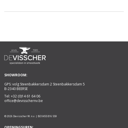
SHOWROOM:
GPS: volg Steenbakkersdam 2 Steenbakkersdam 5
B-2340 BEERSE
Tel:
+32 (0)14 61 64 06
office@devisschernv.be
© 2026 Devisscher W. n.v. | BE 0455 816 559
OPENINGSUREN: