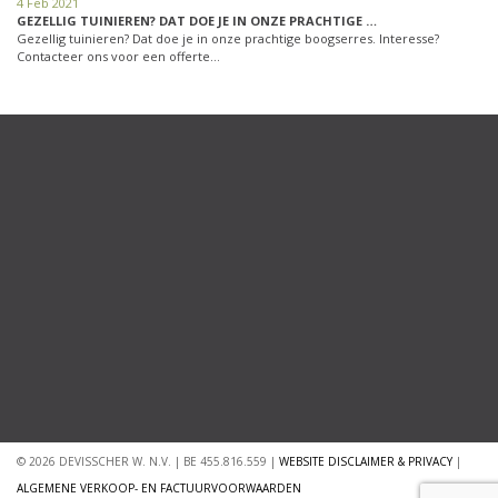
4 Feb 2021
GEZELLIG TUINIEREN? DAT DOE JE IN ONZE PRACHTIGE …
Gezellig tuinieren? Dat doe je in onze prachtige boogserres. Interesse?
Contacteer ons voor een offerte…
© 2026 DEVISSCHER W. N.V. | BE 455.816.559 |
WEBSITE DISCLAIMER & PRIVACY
|
ALGEMENE VERKOOP- EN FACTUURVOORWAARDEN