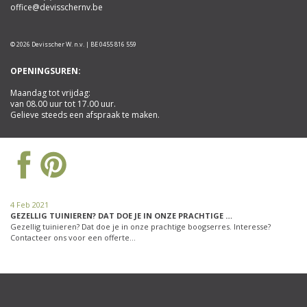
office@devisschernv.be
© 2026 Devisscher W. n.v. | BE 0455 816 559
OPENINGSUREN:
Maandag tot vrijdag:
van 08.00 uur tot 17.00 uur.
Gelieve steeds een afspraak te maken.
4 Feb 2021
GEZELLIG TUINIEREN? DAT DOE JE IN ONZE PRACHTIGE …
Gezellig tuinieren? Dat doe je in onze prachtige boogserres. Interesse?
Contacteer ons voor een offerte…