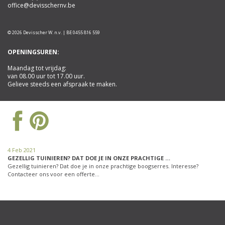
office@devisschernv.be
© 2026 Devisscher W. n.v. | BE 0455 816 559
OPENINGSUREN:
Maandag tot vrijdag:
van 08.00 uur tot 17.00 uur.
Gelieve steeds een afspraak te maken.
4 Feb 2021
GEZELLIG TUINIEREN? DAT DOE JE IN ONZE PRACHTIGE …
Gezellig tuinieren? Dat doe je in onze prachtige boogserres. Interesse?
Contacteer ons voor een offerte…