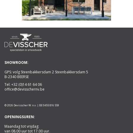
SHOWROOM:
GPS: volg Steenbakkersdam 2 Steenbakkersdam 5
B-2340 BEERSE
Tel:
+32 (0)14 61 64 06
office@devisschernv.be
© 2026 Devisscher W. n.v. | BE 0455 816 559
OPENINGSUREN:
Maandag tot vrijdag:
van 08.00 uur tot 17.00 uur.