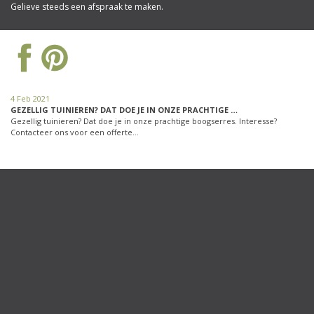
Gelieve steeds een afspraak te maken.
4 Feb 2021
GEZELLIG TUINIEREN? DAT DOE JE IN ONZE PRACHTIGE …
Gezellig tuinieren? Dat doe je in onze prachtige boogserres. Interesse?
Contacteer ons voor een offerte…