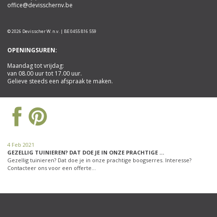
office@devisschernv.be
© 2026 Devisscher W. n.v. | BE 0455 816 559
OPENINGSUREN:
Maandag tot vrijdag:
van 08.00 uur tot 17.00 uur.
Gelieve steeds een afspraak te maken.
4 Feb 2021
GEZELLIG TUINIEREN? DAT DOE JE IN ONZE PRACHTIGE …
Gezellig tuinieren? Dat doe je in onze prachtige boogserres. Interesse?
Contacteer ons voor een offerte…