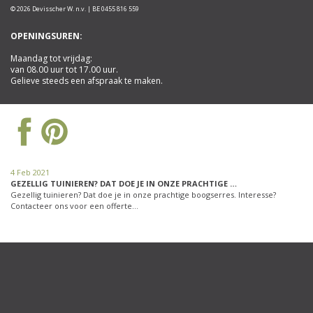
© 2026 Devisscher W. n.v. | BE 0455 816 559
OPENINGSUREN:
Maandag tot vrijdag:
van 08.00 uur tot 17.00 uur.
Gelieve steeds een afspraak te maken.
4 Feb 2021
GEZELLIG TUINIEREN? DAT DOE JE IN ONZE PRACHTIGE …
Gezellig tuinieren? Dat doe je in onze prachtige boogserres. Interesse?
Contacteer ons voor een offerte…