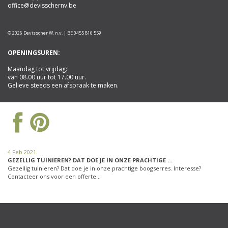
office@devisschernv.be
© 2026 Devisscher W. n.v. | BE 0455 816 559
OPENINGSUREN:
Maandag tot vrijdag:
van 08.00 uur tot 17.00 uur.
Gelieve steeds een afspraak te maken.
4 Feb 2021
GEZELLIG TUINIEREN? DAT DOE JE IN ONZE PRACHTIGE …
Gezellig tuinieren? Dat doe je in onze prachtige boogserres. Interesse?
Contacteer ons voor een offerte…