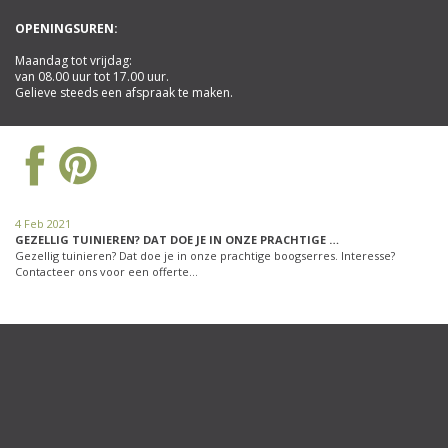
OPENINGSUREN:
Maandag tot vrijdag:
van 08.00 uur tot 17.00 uur.
Gelieve steeds een afspraak te maken.
4 Feb 2021
GEZELLIG TUINIEREN? DAT DOE JE IN ONZE PRACHTIGE …
Gezellig tuinieren? Dat doe je in onze prachtige boogserres. Interesse?
Contacteer ons voor een offerte…