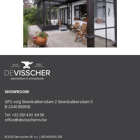
SHOWROOM:
GPS: volg Steenbakkersdam 2 Steenbakkersdam 5
B-2340 BEERSE
Tel:
+32 (0)14 61 64 06
office@devisschernv.be
© 2026 Devisscher W. n.v. | BE 0455 816 559