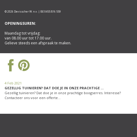
© 2026 Devisscher W. n.v. | BE 0455 816 559
OPENINGSUREN:
Maandag tot vrijdag:
van 08.00 uur tot 17.00 uur.
Gelieve steeds een afspraak te maken.
4 Feb 2021
GEZELLIG TUINIEREN? DAT DOE JE IN ONZE PRACHTIGE …
Gezellig tuinieren? Dat doe je in onze prachtige boogserres. Interesse?
Contacteer ons voor een offerte…