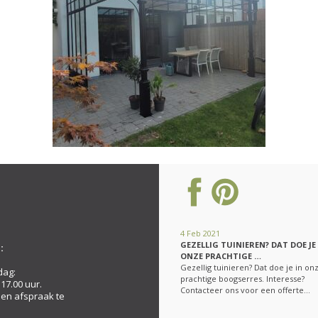
4 Feb 2021
GEZELLIG TUINIEREN? DAT DOE JE
:
ONZE PRACHTIGE …
Gezellig tuinieren? Dat doe je in on
dag:
prachtige boogserres. Interesse?
 17.00 uur.
Contacteer ons voor een offerte…
een afspraak te