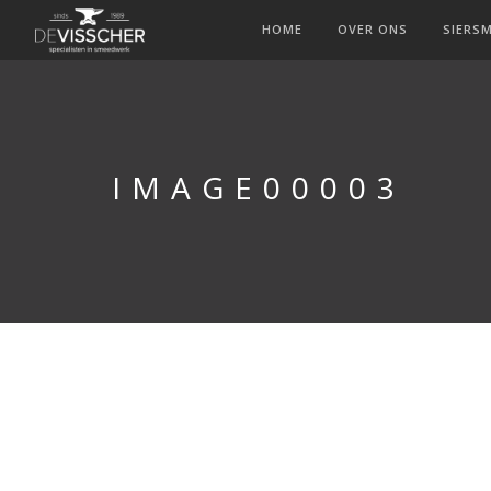
HOME
OVER ONS
SIERS
IMAGE00003