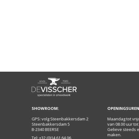
SHOWROOM:
OPENINGSUREN
GPS: volg Steenbakkersdam 2
Maandag tot vrij
Steenbakkersdam 5
van 08.00 uur tot
B-2340 BEERSE
Gelieve steeds 
maken.
Tel:
+32 (0)14 61 64 06