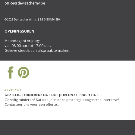
office@devisschernv.be
© 2026 Devisscher W. n.v. | BE 0455 816 559
OPENINGSUREN:
Maandag tot vrijdag:
van 08.00 uur tot 17.00 uur.
Gelieve steeds een afspraak te maken.
4 Feb 2021
GEZELLIG TUINIEREN? DAT DOE JE IN ONZE PRACHTIGE …
Gezellig tuinieren? Dat doe je in onze prachtige boogserres. Interesse?
Contacteer ons voor een offerte…