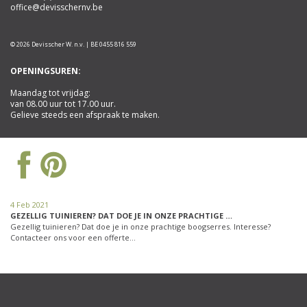
office@devisschernv.be
© 2026 Devisscher W. n.v. | BE 0455 816 559
OPENINGSUREN:
Maandag tot vrijdag:
van 08.00 uur tot 17.00 uur.
Gelieve steeds een afspraak te maken.
4 Feb 2021
GEZELLIG TUINIEREN? DAT DOE JE IN ONZE PRACHTIGE …
Gezellig tuinieren? Dat doe je in onze prachtige boogserres. Interesse?
Contacteer ons voor een offerte…