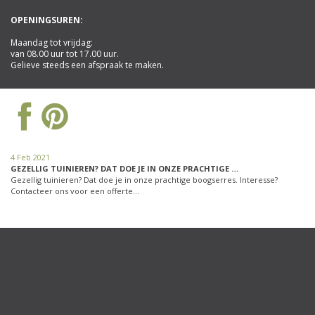
OPENINGSUREN:
Maandag tot vrijdag:
van 08.00 uur tot 17.00 uur.
Gelieve steeds een afspraak te maken.
4 Feb 2021
GEZELLIG TUINIEREN? DAT DOE JE IN ONZE PRACHTIGE …
Gezellig tuinieren? Dat doe je in onze prachtige boogserres. Interesse?
Contacteer ons voor een offerte…