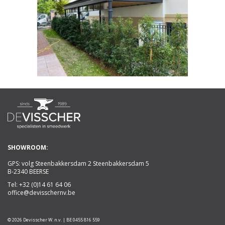
SHOWROOM:
GPS: volg Steenbakkersdam 2 Steenbakkersdam 5
B-2340 BEERSE
Tel:
+32 (0)14 61 64 06
office@devisschernv.be
© 2026 Devisscher W. n.v. | BE 0455 816 559