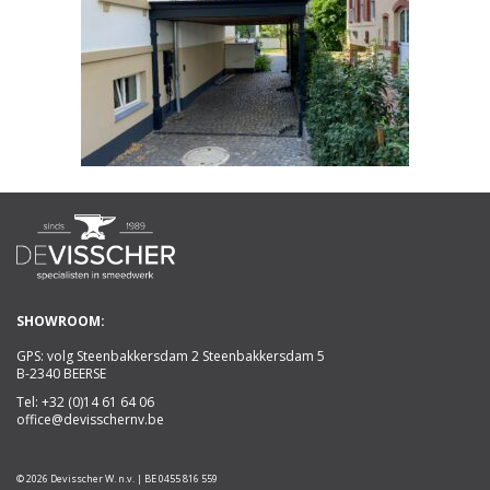
SHOWROOM:
GPS: volg Steenbakkersdam 2 Steenbakkersdam 5
B-2340 BEERSE
Tel:
+32 (0)14 61 64 06
office@devisschernv.be
© 2026 Devisscher W. n.v. | BE 0455 816 559