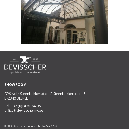
SHOWROOM:
GPS: volg Steenbakkersdam 2 Steenbakkersdam 5
B-2340 BEERSE
Tel:
+32 (0)14 61 64 06
office@devisschernv.be
© 2026 Devisscher W. n.v. | BE 0455 816 559