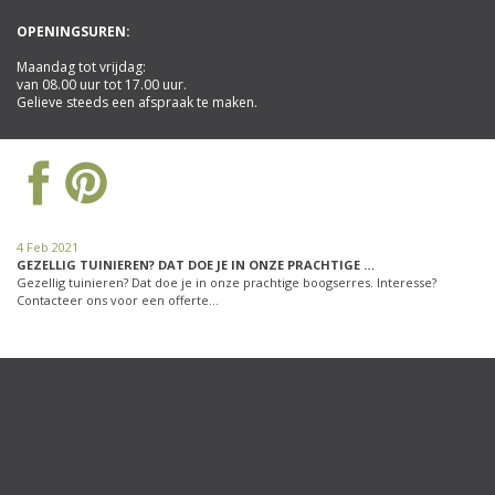
OPENINGSUREN:
Maandag tot vrijdag:
van 08.00 uur tot 17.00 uur.
Gelieve steeds een afspraak te maken.
4 Feb 2021
GEZELLIG TUINIEREN? DAT DOE JE IN ONZE PRACHTIGE …
Gezellig tuinieren? Dat doe je in onze prachtige boogserres. Interesse?
Contacteer ons voor een offerte…