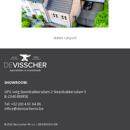
stalen carport
SHOWROOM:
GPS: volg Steenbakkersdam 2 Steenbakkersdam 5
B-2340 BEERSE
Tel:
+32 (0)14 61 64 06
office@devisschernv.be
© 2026 Devisscher W. n.v. | BE 0455 816 559