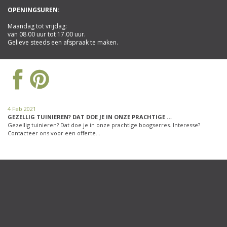
OPENINGSUREN:
Maandag tot vrijdag:
van 08.00 uur tot 17.00 uur.
Gelieve steeds een afspraak te maken.
4 Feb 2021
GEZELLIG TUINIEREN? DAT DOE JE IN ONZE PRACHTIGE …
Gezellig tuinieren? Dat doe je in onze prachtige boogserres. Interesse?
Contacteer ons voor een offerte…