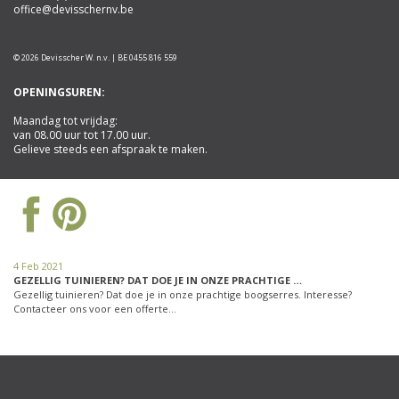
office@devisschernv.be
© 2026 Devisscher W. n.v. | BE 0455 816 559
OPENINGSUREN:
Maandag tot vrijdag:
van 08.00 uur tot 17.00 uur.
Gelieve steeds een afspraak te maken.
4 Feb 2021
GEZELLIG TUINIEREN? DAT DOE JE IN ONZE PRACHTIGE …
Gezellig tuinieren? Dat doe je in onze prachtige boogserres. Interesse?
Contacteer ons voor een offerte…