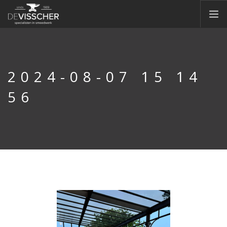
HOME
OVER ONS
2024-08-07 15 14
SIERSMEEDWERK
56
CONTAINERS
CONSTRUCTIE
MACHINEPARK
NIEUWS
OFFERTE
VACATURES
CONTACT
DOORZOEK WEBSITE