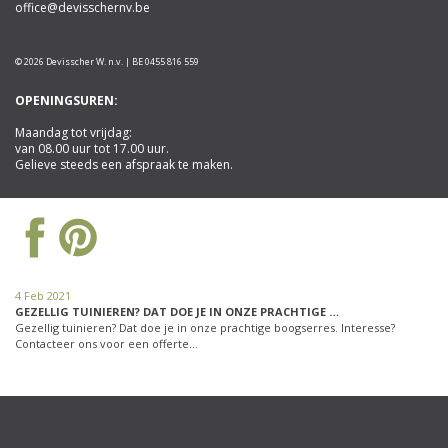
office@devisschernv.be
© 2026 Devisscher W. n.v. | BE 0455 816 559
OPENINGSUREN:
Maandag tot vrijdag:
van 08.00 uur tot 17.00 uur.
Gelieve steeds een afspraak te maken.
4 Feb 2021
GEZELLIG TUINIEREN? DAT DOE JE IN ONZE PRACHTIGE …
Gezellig tuinieren? Dat doe je in onze prachtige boogserres. Interesse?
Contacteer ons voor een offerte…