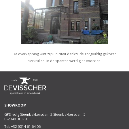
De overkapping wint zijn uniciteit dankzij de zorgvuldig gekozen
sierkrullen. In de spanten werd glas voorzien.
SHOWROOM:
GPS: volg Steenbakkersdam 2 Steenbakkersdam 5
B-2340 BEERSE
Tel:
+32 (0)14 61 64 06