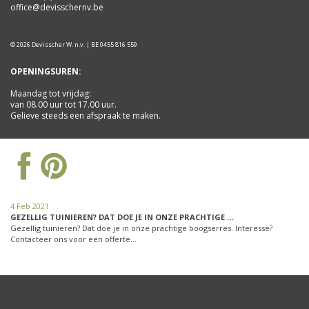
office@devisschernv.be
© 2026 Devisscher W. n.v. | BE 0455 816 559
OPENINGSUREN:
Maandag tot vrijdag:
van 08.00 uur tot 17.00 uur.
Gelieve steeds een afspraak te maken.
4 Feb 2021
GEZELLIG TUINIEREN? DAT DOE JE IN ONZE PRACHTIGE …
Gezellig tuinieren? Dat doe je in onze prachtige boogserres. Interesse?
Contacteer ons voor een offerte…