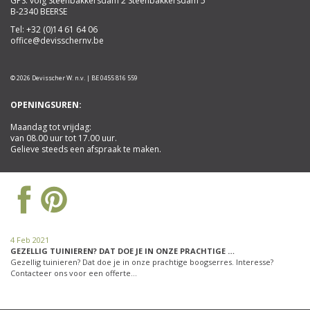
GPS: volg Steenbakkersdam 2 Steenbakkersdam 5
B-2340 BEERSE
Tel:
+32 (0)14 61 64 06
office@devisschernv.be
© 2026 Devisscher W. n.v. | BE 0455 816 559
OPENINGSUREN:
Maandag tot vrijdag:
van 08.00 uur tot 17.00 uur.
Gelieve steeds een afspraak te maken.
4 Feb 2021
GEZELLIG TUINIEREN? DAT DOE JE IN ONZE PRACHTIGE …
Gezellig tuinieren? Dat doe je in onze prachtige boogserres. Interesse?
Contacteer ons voor een offerte…