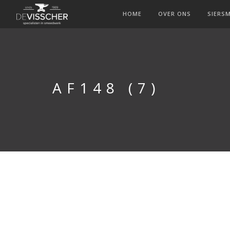
HOME
OVER ONS
SIERS
AF148 (7)