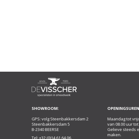
SHOWROOM:
OPENINGSUREN
GPS: volg Steenbakkersdam 2
Maandag tot vrij
Steenbakkersdam 5
van 08.00 uur tot
B-2340 BEERSE
Gelieve steeds 
maken.
Tel:
+32 (0)14 61 64 06