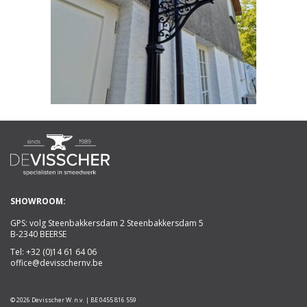
SHOWROOM:
GPS: volg Steenbakkersdam 2 Steenbakkersdam 5
B-2340 BEERSE
Tel:
+32 (0)14 61 64 06
office@devisschernv.be
© 2026 Devisscher W. n.v. | BE 0455 816 559