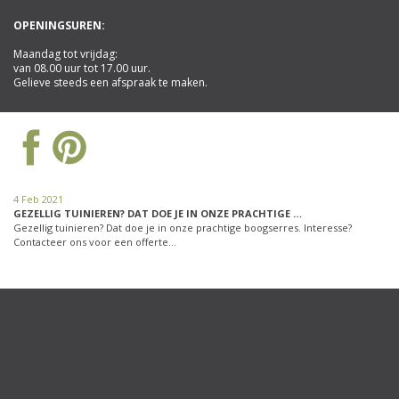
OPENINGSUREN:
Maandag tot vrijdag:
van 08.00 uur tot 17.00 uur.
Gelieve steeds een afspraak te maken.
4 Feb 2021
GEZELLIG TUINIEREN? DAT DOE JE IN ONZE PRACHTIGE …
Gezellig tuinieren? Dat doe je in onze prachtige boogserres. Interesse?
Contacteer ons voor een offerte…