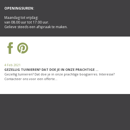
OPENINGSUREN:
Maandag tot vrijdag:
van 08.00 uur tot 17.00 uur.
Gelieve steeds een afspraak te maken.
4 Feb 2021
GEZELLIG TUINIEREN? DAT DOE JE IN ONZE PRACHTIGE …
Gezellig tuinieren? Dat doe je in onze prachtige boogserres. Interesse?
Contacteer ons voor een offerte…