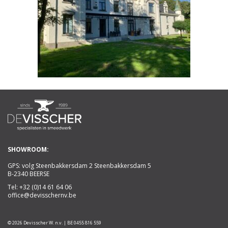
SHOWROOM:
GPS: volg Steenbakkersdam 2 Steenbakkersdam 5
B-2340 BEERSE
Tel:
+32 (0)14 61 64 06
office@devisschernv.be
© 2026 Devisscher W. n.v. | BE 0455 816 559