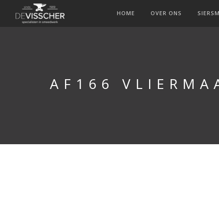
HOME
OVER ONS
SIERS
AF166 VLIERMAA