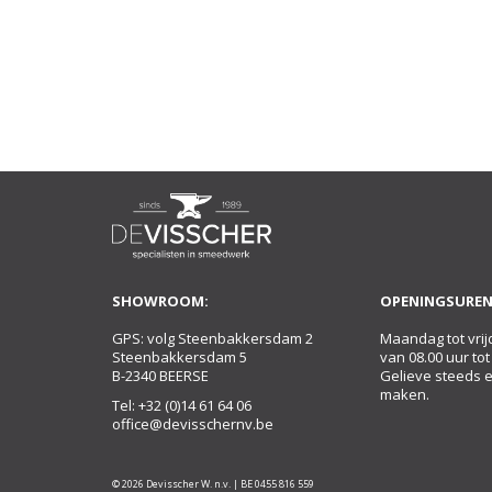
SHOWROOM:
OPENINGSUREN
GPS: volg Steenbakkersdam 2
Maandag tot vrij
Steenbakkersdam 5
van 08.00 uur tot
B-2340 BEERSE
Gelieve steeds 
maken.
Tel:
+32 (0)14 61 64 06
office@devisschernv.be
© 2026 Devisscher W. n.v. | BE 0455 816 559