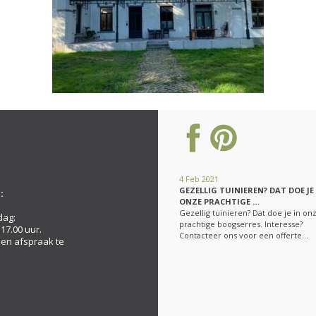
4 Feb 2021
GEZELLIG TUINIEREN? DAT DOE JE
:
ONZE PRACHTIGE …
Gezellig tuinieren? Dat doe je in on
dag:
prachtige boogserres. Interesse?
 17.00 uur.
Contacteer ons voor een offerte…
een afspraak te