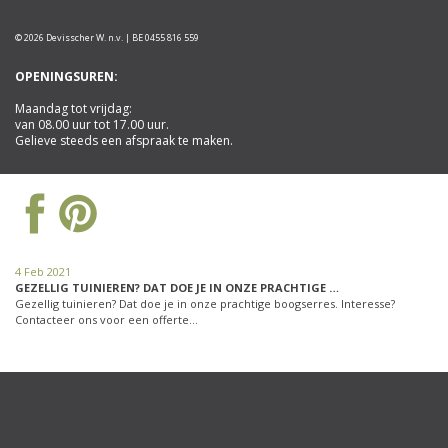
© 2026 Devisscher W. n.v. | BE 0455 816 559
OPENINGSUREN:
Maandag tot vrijdag:
van 08.00 uur tot 17.00 uur.
Gelieve steeds een afspraak te maken.
4 Feb 2021
GEZELLIG TUINIEREN? DAT DOE JE IN ONZE PRACHTIGE …
Gezellig tuinieren? Dat doe je in onze prachtige boogserres. Interesse?
Contacteer ons voor een offerte…