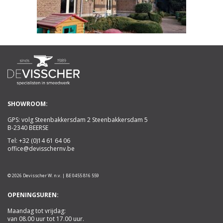
SHOWROOM:
GPS: volg Steenbakkersdam 2 Steenbakkersdam 5
B-2340 BEERSE
Tel:
+32 (0)14 61 64 06
office@devisschernv.be
© 2026 Devisscher W. n.v. | BE 0455 816 559
OPENINGSUREN:
Maandag tot vrijdag:
van 08.00 uur tot 17.00 uur.