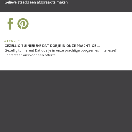
Gelieve steeds een afspraak te maken.
4 Feb 2021
GEZELLIG TUINIEREN? DAT DOE JE IN ONZE PRACHTIGE …
Gezellig tuinieren? Dat doe je in onze prachtige boogserres. Interesse?
Contacteer ons voor een offerte…