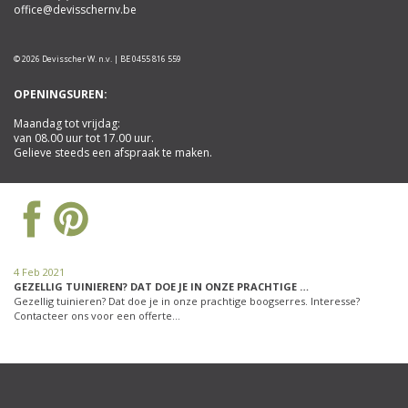
office@devisschernv.be
© 2026 Devisscher W. n.v. | BE 0455 816 559
OPENINGSUREN:
Maandag tot vrijdag:
van 08.00 uur tot 17.00 uur.
Gelieve steeds een afspraak te maken.
4 Feb 2021
GEZELLIG TUINIEREN? DAT DOE JE IN ONZE PRACHTIGE …
Gezellig tuinieren? Dat doe je in onze prachtige boogserres. Interesse?
Contacteer ons voor een offerte…