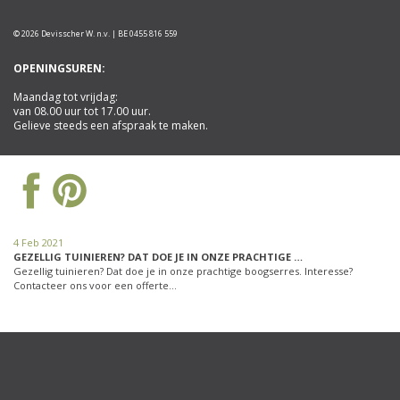
© 2026 Devisscher W. n.v. | BE 0455 816 559
OPENINGSUREN:
Maandag tot vrijdag:
van 08.00 uur tot 17.00 uur.
Gelieve steeds een afspraak te maken.
4 Feb 2021
GEZELLIG TUINIEREN? DAT DOE JE IN ONZE PRACHTIGE …
Gezellig tuinieren? Dat doe je in onze prachtige boogserres. Interesse?
Contacteer ons voor een offerte…