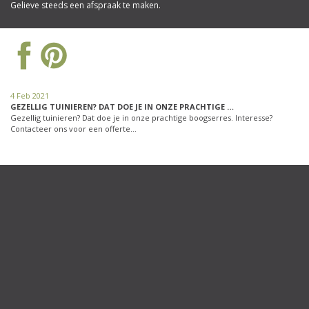
Gelieve steeds een afspraak te maken.
4 Feb 2021
GEZELLIG TUINIEREN? DAT DOE JE IN ONZE PRACHTIGE …
Gezellig tuinieren? Dat doe je in onze prachtige boogserres. Interesse?
Contacteer ons voor een offerte…