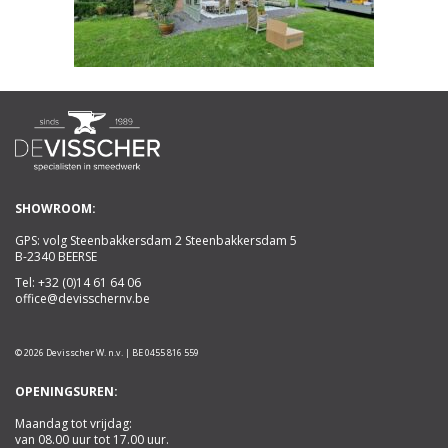
SHOWROOM:
GPS: volg Steenbakkersdam 2 Steenbakkersdam 5
B-2340 BEERSE
Tel:
+32 (0)14 61 64 06
office@devisschernv.be
© 2026 Devisscher W. n.v. | BE 0455 816 559
OPENINGSUREN:
Maandag tot vrijdag:
van 08.00 uur tot 17.00 uur.