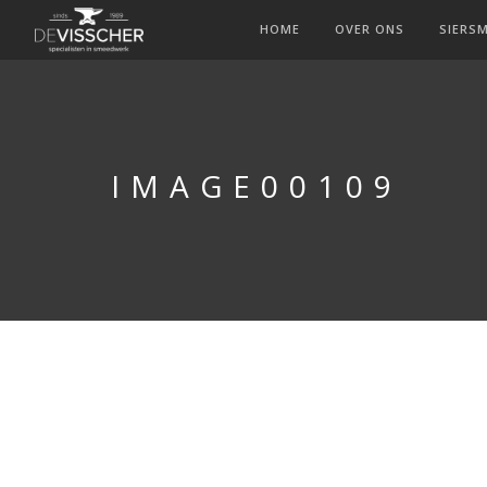
HOME
OVER ONS
SIERS
IMAGE00109