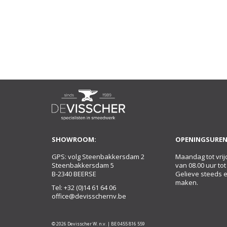
SHOWROOM:
OPENINGSUREN
GPS: volg Steenbakkersdam 2
Maandag tot vrij
Steenbakkersdam 5
van 08.00 uur tot
B-2340 BEERSE
Gelieve steeds 
maken.
Tel:
+32 (0)14 61 64 06
office@devisschernv.be
© 2026 Devisscher W. n.v. | BE 0455 816 559