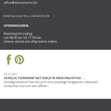
office@devisschernv.be
© 2026 Devisscher W. n.v. | BE 0455 816 559
OPENINGSUREN:
Maandag tot vrijdag:
van 08.00 uur tot 17.00 uur.
Gelieve steeds een afspraak te maken.
4 Feb 2021
GEZELLIG TUINIEREN? DAT DOE JE IN ONZE PRACHTIGE …
Gezellig tuinieren? Dat doe je in onze prachtige boogserres. Interesse?
Contacteer ons voor een offerte…