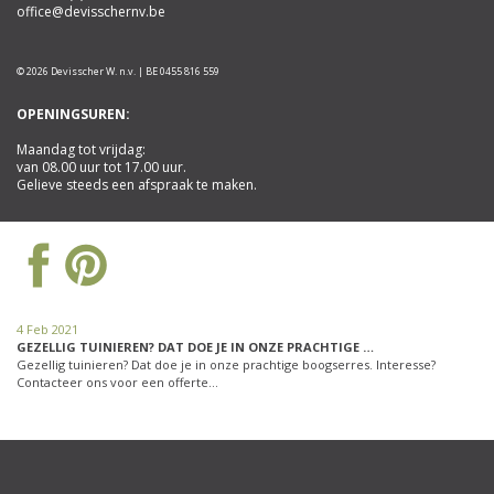
office@devisschernv.be
© 2026 Devisscher W. n.v. | BE 0455 816 559
OPENINGSUREN:
Maandag tot vrijdag:
van 08.00 uur tot 17.00 uur.
Gelieve steeds een afspraak te maken.
4 Feb 2021
GEZELLIG TUINIEREN? DAT DOE JE IN ONZE PRACHTIGE …
Gezellig tuinieren? Dat doe je in onze prachtige boogserres. Interesse?
Contacteer ons voor een offerte…