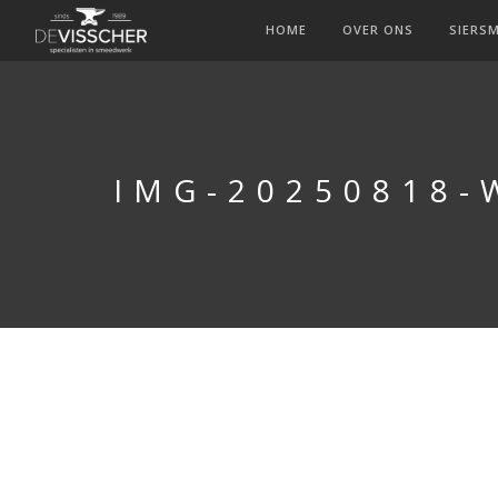
HOME
OVER ONS
SIERS
IMG-20250818-