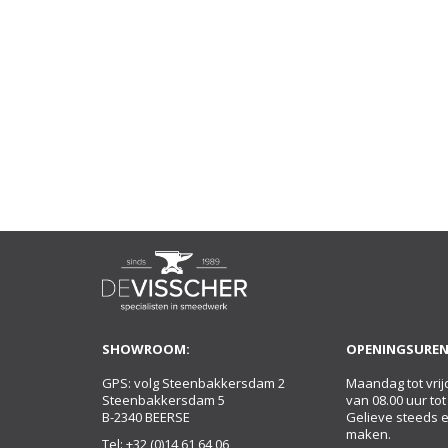
SHOWROOM:
OPENINGSUREN
GPS: volg Steenbakkersdam 2
Maandag tot vrij
Steenbakkersdam 5
van 08.00 uur tot
B-2340 BEERSE
Gelieve steeds 
maken.
Tel:
+32 (0)14 61 64 06