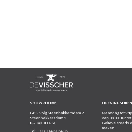
SHOWROOM:
OPENINGSUREN
GPS: volg Steenbakkersdam 2
Maandag tot vrij
Steenbakkersdam 5
van 08.00 uur tot
B-2340 BEERSE
Gelieve steeds 
maken.
Tel:
+32 (0)14 61 64 06