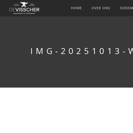
HOME
OVER ONS
SIERS
IMG-20251013-