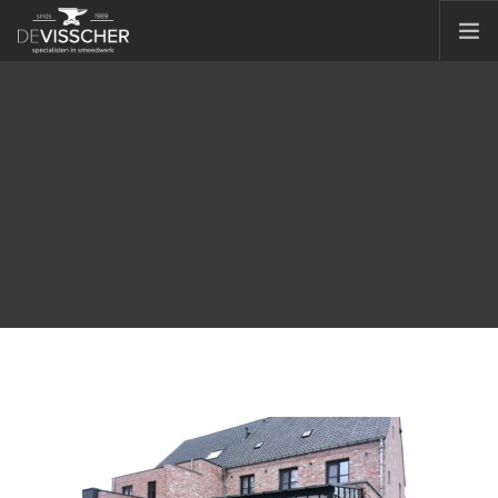
HOME
OVER ONS
SIERSMEEDWERK
CONTAINERS
CONSTRUCTIE
MACHINEPARK
NIEUWS
OFFERTE
VACATURES
CONTACT
DOORZOEK WEBSITE