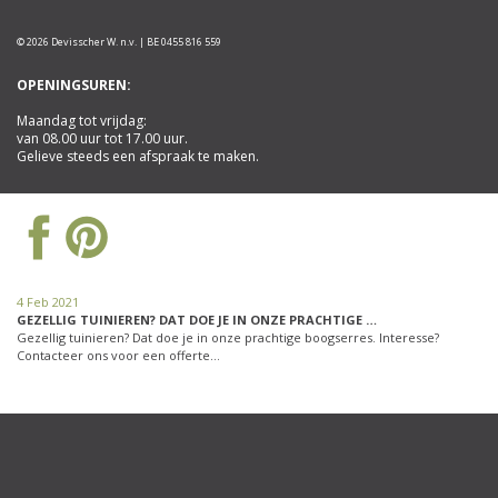
© 2026 Devisscher W. n.v. | BE 0455 816 559
OPENINGSUREN:
Maandag tot vrijdag:
van 08.00 uur tot 17.00 uur.
Gelieve steeds een afspraak te maken.
4 Feb 2021
GEZELLIG TUINIEREN? DAT DOE JE IN ONZE PRACHTIGE …
Gezellig tuinieren? Dat doe je in onze prachtige boogserres. Interesse?
Contacteer ons voor een offerte…