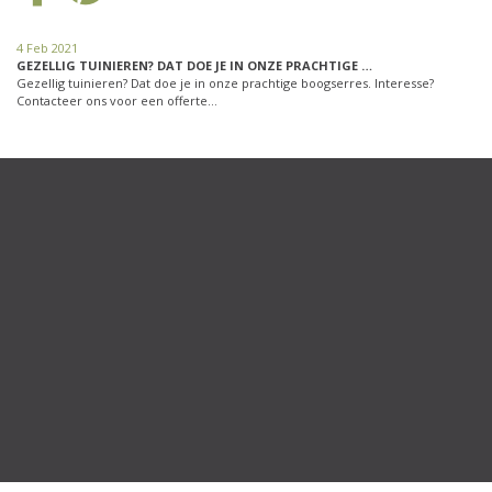
4 Feb 2021
GEZELLIG TUINIEREN? DAT DOE JE IN ONZE PRACHTIGE …
Gezellig tuinieren? Dat doe je in onze prachtige boogserres. Interesse?
Contacteer ons voor een offerte…