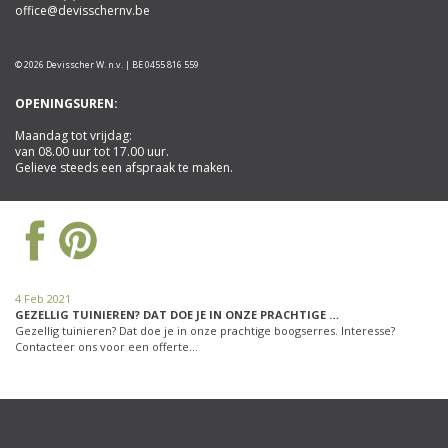
office@devisschernv.be
© 2026 Devisscher W. n.v. | BE 0455 816 559
OPENINGSUREN:
Maandag tot vrijdag:
van 08.00 uur tot 17.00 uur.
Gelieve steeds een afspraak te maken.
4 Feb 2021
GEZELLIG TUINIEREN? DAT DOE JE IN ONZE PRACHTIGE …
Gezellig tuinieren? Dat doe je in onze prachtige boogserres. Interesse?
Contacteer ons voor een offerte…