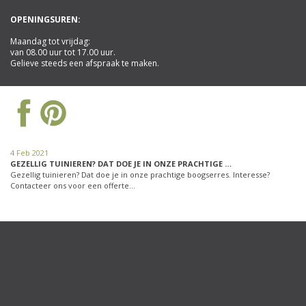
OPENINGSUREN:
Maandag tot vrijdag:
van 08.00 uur tot 17.00 uur.
Gelieve steeds een afspraak te maken.
4 Feb 2021
GEZELLIG TUINIEREN? DAT DOE JE IN ONZE PRACHTIGE …
Gezellig tuinieren? Dat doe je in onze prachtige boogserres. Interesse?
Contacteer ons voor een offerte…