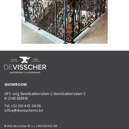
SHOWROOM:
GPS: volg Steenbakkersdam 2 Steenbakkersdam 5
B-2340 BEERSE
Tel:
+32 (0)14 61 64 06
office@devisschernv.be
© 2026 Devisscher W. n.v. | BE 0455 816 559