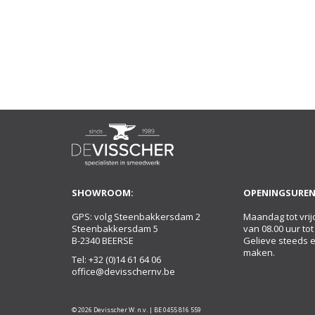
SHOWROOM:
OPENINGSUREN
GPS: volg Steenbakkersdam 2
Maandag tot vrij
Steenbakkersdam 5
van 08.00 uur tot
B-2340 BEERSE
Gelieve steeds 
maken.
Tel:
+32 (0)14 61 64 06
office@devisschernv.be
© 2026 Devisscher W. n.v. | BE 0455 816 559