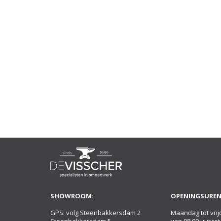
SHOWROOM:
OPENINGSUREN
GPS: volg Steenbakkersdam 2
Maandag tot vrij
Steenbakkersdam 5
van 08.00 uur tot