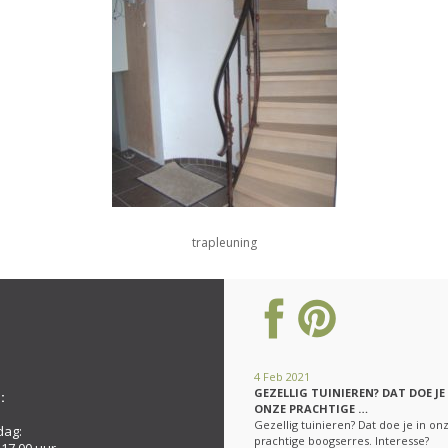
trapleuning
4 Feb 2021
GEZELLIG TUINIEREN? DAT DOE JE
:
ONZE PRACHTIGE …
Gezellig tuinieren? Dat doe je in on
dag:
prachtige boogserres. Interesse?
 17.00 uur.