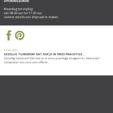
OPENINGSUREN:
Maandag tot vrijdag:
van 08.00 uur tot 17.00 uur.
Gelieve steeds een afspraak te maken.
4 Feb 2021
GEZELLIG TUINIEREN? DAT DOE JE IN ONZE PRACHTIGE …
Gezellig tuinieren? Dat doe je in onze prachtige boogserres. Interesse?
Contacteer ons voor een offerte…