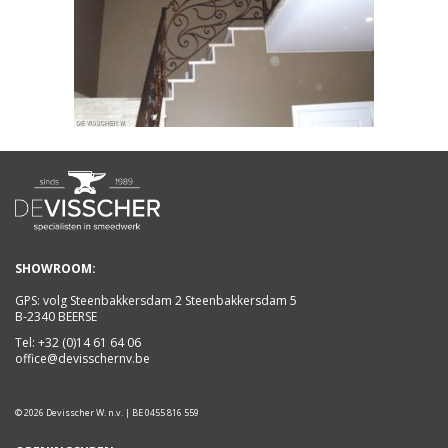
SHOWROOM:
GPS: volg Steenbakkersdam 2 Steenbakkersdam 5
B-2340 BEERSE
Tel:
+32 (0)14 61 64 06
office@devisschernv.be
© 2026 Devisscher W. n.v. | BE 0455 816 559